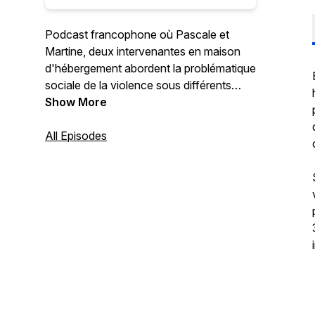
Podcast francophone où Pascale et
Martine, deux intervenantes en maison
d'hébergement abordent la problématique
sociale de la violence sous différents
angles. En passant par la démystification
Show More
de la violence conjugale, en interviewant
des invités sur différents sujets, en se
All Episodes
questionnant sur des enjeux sociaux elles
tentent de sensibiliser, créer des
réflexions et mobiliser.
Facebook :
https://www.facebook.com/EnpleineFacePodcast/
Youtube :
https://www.youtube.com/channel/UCMOS4ehIzJ
Instagram :
https://www.instagram.com/en_pleine_face_podcast
TikTok :