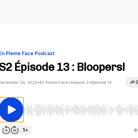
En Pleine Face Podcast
S2 Épisode 13 : Bloopers!
S
December 24, 2022
•
En Pleine Face
•
Season 2
•
Episode 13
Use Left/Right to seek, Home/End to jump to start o
0