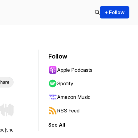
+ Follow
Follow
Apple Podcasts
hare
Spotify
Amazon Music
RSS Feed
r end. Hold shift to jump forward or backward.
See All
:00
|
5:16