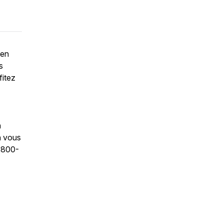
 en
s
fitez
a
n vous
-800-