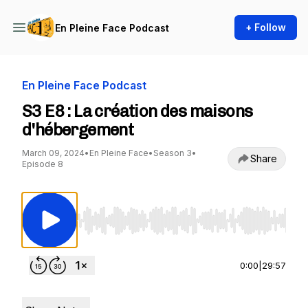
+ Follow
En Pleine Face Podcast
En Pleine Face Podcast
S3 E8 : La création des maisons
d'hébergement
March 09, 2024
•
En Pleine Face
•
Season 3
•
Share
Episode 8
Use Left/Right to seek, Home/End to jump to st
0:00
|
29:57